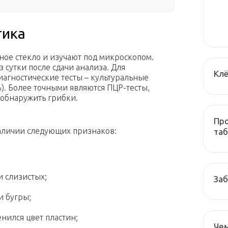
тика
ое стекло и изучают под микроскопом.
 сутки после сдачи анализа. Для
Клё
иагностические тесты – культуральные
). Более точными являются ПЦР-тесты,
 обнаружить грибки.
Про
аличии следующих признаков:
та
и слизистых;
За
и бугры;
нился цвет пластин;
Чем