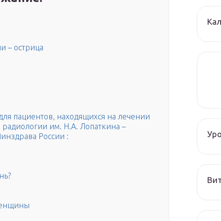
Кал
и – острица
ля пациентов, находящихся на лечении
радиологии им. Н.А. Лопаткина –
Ур
нздрава России :
нь?
Вит
женщины