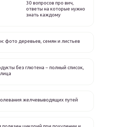
30 вопросов про вич,
ответы на которые нужно
знать каждому
н: фото деревьев, семян и листьев
дукты без глютена − полный список,
блица
болевания желчевыводящих путей
 полезен цикорий при похудении и