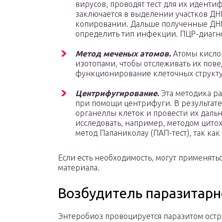
вирусов, проводят тест для их иденти
заключается в выделении участков ДН
копировании. Дальше полученные ДНК
определить тип инфекции. ПЦР-диагно
Метод меченых атомов.
Атомы кисло
изотопами, чтобы отслеживать их пове
функционирование клеточных структу
Центрифугирование.
Эта методика р
при помощи центрифуги. В результате 
органеллы клеток и провести их дал
исследовать, например, методом цито
метод Папаниколау (ПАП-тест), так как
Если есть необходимость, могут применять
материала.
Возбудитель паразитарн
Энтеробиоз провоцируется паразитом остри