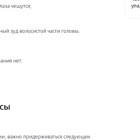
упа
лаза чешутся;
ный зуд волосистой части головы.
ания нет.
осы
ыми, важно придерживаться следующих