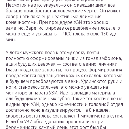
Несмотря на это, визуально он с каждым днем все
больше приобретает человеческие черты. Он может
совершать пока еще неактивные движения
конечностями. При процедуре УЗИ это хорошо
заметно. Зарегистрировав сердцебиение плода, его
можно еще и услышать — ЧСС плода около 150 уд/
мин.
У деток мужского пола к этому сроку почти
полностью сформированы яички из гонад эмбриона,
а для будущих девочек — соответственно, яичники.
Глаза плода еще закрыты, но процесс формирования
продолжается под защитой кожных складок, которые
в будущем преобразуются в веки. Удлиняются руки и
ноги, становясь сильнее, это можно увидеть на
мониторе аппарата УЗИ. Идет закладка материала
для будущих молочных зубов. Такие тонкости еще не
видны при УЗИ, однако конечности и головной отдел
достаточно ясно визуализируются. На 8 неделе,
скорость роста плода составляет 1 миллиметр в сутки.
Если бы УЗИ обследования проводились при
беременности каждый день, этот рост был бы