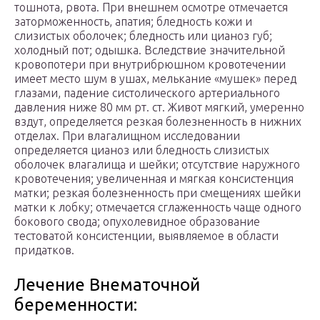
тошнота, рвота. При внешнем осмотре отмечается
заторможенность, апатия; бледность кожи и
слизистых оболочек; бледность или цианоз губ;
холодный пот; одышка. Вследствие значительной
кровопотери при внутрибрюшном кровотечении
имеет место шум в ушах, мелькание «мушек» перед
глазами, падение систолического артериального
давления ниже 80 мм рт. ст. Живот мягкий, умеренно
вздут, определяется резкая болезненность в нижних
отделах. При влагалищном исследовании
определяется цианоз или бледность слизистых
оболочек влагалища и шейки; отсутствие наружного
кровотечения; увеличенная и мягкая консистенция
матки; резкая болезненность при смещениях шейки
матки к лобку; отмечается сглаженность чаще одного
бокового свода; опухолевидное образование
тестоватой консистенции, выявляемое в области
придатков.
Лечение Внематочной
беременности: