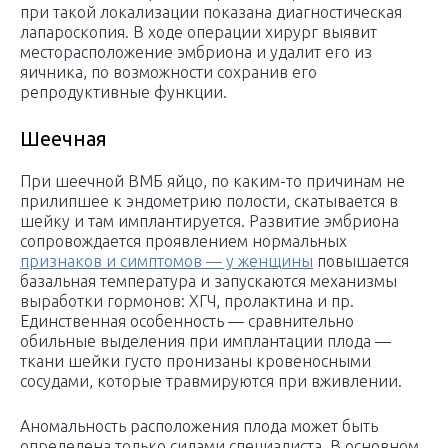
при такой локализации показана диагностическая
лапароскопия. В ходе операции хирург выявит
месторасположение эмбриона и удалит его из
яичника, по возможности сохранив его
репродуктивные функции.
Шеечная
При шеечной ВМБ яйцо, по каким-то причинам не
прилипшее к эндометрию полости, скатывается в
шейку и там имплантируется. Развитие эмбриона
сопровождается проявлением нормальных
признаков и симптомов — у женщины
повышается
базальная температура и запускаются механизмы
выработки гормонов: ХГЧ, пролактина и пр.
Единственная особенность — сравнительно
обильные выделения при имплантации плода —
ткани шейки густо пронизаны кровеносными
сосудами, которые травмируются при вживлении.
Аномальность расположения плода может быть
определена только силами специалиста. В основном