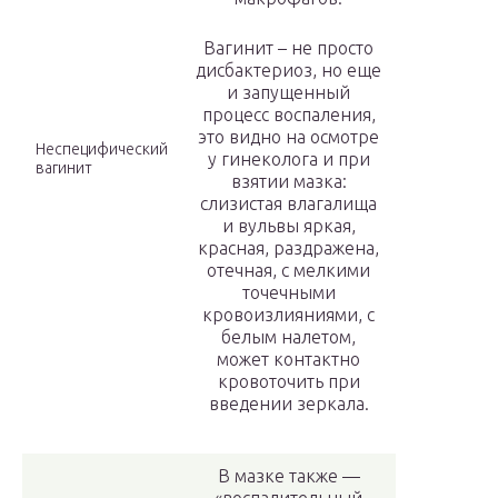
Вагинит – не просто
дисбактериоз, но еще
и запущенный
процесс воспаления,
это видно на осмотре
Неспецифический
у гинеколога и при
вагинит
взятии мазка:
слизистая влагалища
и вульвы яркая,
красная, раздражена,
отечная, с мелкими
точечными
кровоизлияниями, с
белым налетом,
может контактно
кровоточить при
введении зеркала.
В мазке также —