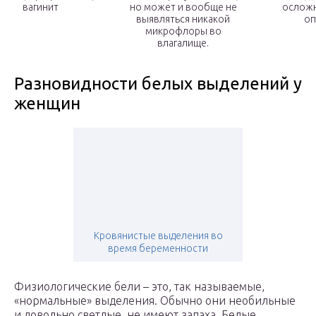
вагинит
но может и вообще не
осложн
выявляться никакой
оп
микрофлоры во
влагалище.
Разновидности белых выделений у
женщин
Кровянистые выделения во
время беременности
Физиологические бели – это, так называемые,
«нормальные» выделения. Обычно они необильные
и довольно светлые, не имеют запаха. Белые