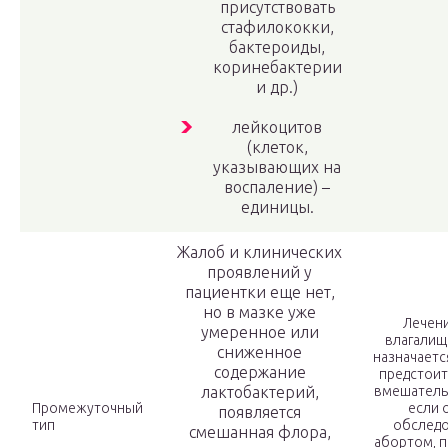
присутствовать
стафилококки,
бактероиды,
коринебактерии
и др.)
лейкоцитов
(клеток,
указывающих на
воспаление) –
единицы.
Жалоб и клинических
проявлений у
пациентки еще нет,
но в мазке уже
Лечени
умеренное или
влагалищ
сниженное
назначаетс
содержание
предстоит
лактобактерий,
вмешатель
Промежуточный
если 
появляется
тип
обследо
смешанная флора,
абортом, 