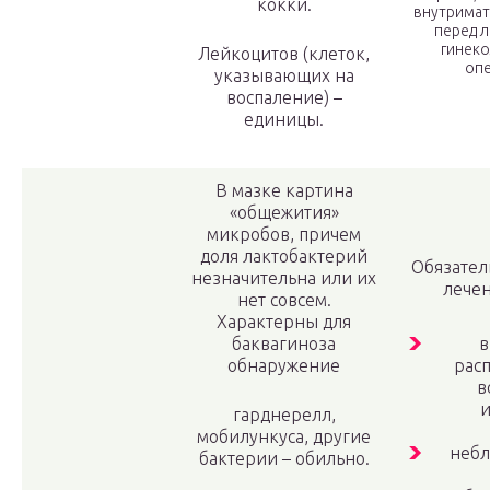
кокки.
внутримат
перед 
гинек
Лейкоцитов (клеток,
опе
указывающих на
воспаление) –
единицы.
В мазке картина
«общежития»
микробов, причем
доля лактобактерий
Обязател
незначительна или их
лечен
нет совсем.
Характерны для
баквагиноза
в
обнаружение
рас
в
гарднерелл,
мобилункуса, другие
небл
бактерии – обильно.