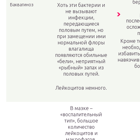
бе
Баквагиноз
Хоть эти бактерии и
не вызывают
инфекции,
посл
передающиеся
ослож
половым путем, но
п
при замещении ими
Кроме т
нормальной флоры
необхо
влагалища
избавить
появляются обильные
навязчив
«бели», неприятный
бо
«рыбный» запах из
половых путей.
Лейкоцитов немного.
В мазке –
«воспалительный
тип», большое
количество
лейкоцитов и
макрофагов.