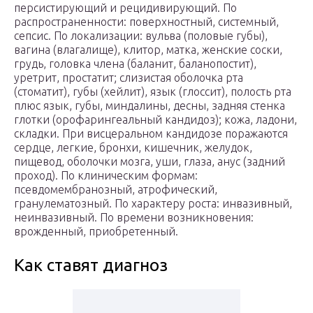
персистирующий и рецидивирующий. По
распространенности: поверхностный, системный,
сепсис. По локализации: вульва (половые губы),
вагина (влагалище), клитор, матка, женские соски,
грудь, головка члена (баланит, баланопостит),
уретрит, простатит; слизистая оболочка рта
(стоматит), губы (хейлит), язык (глоссит), полость рта
плюс язык, губы, миндалины, десны, задняя стенка
глотки (орофарингеальный кандидоз); кожа, ладони,
складки. При висцеральном кандидозе поражаются
сердце, легкие, бронхи, кишечник, желудок,
пищевод, оболочки мозга, уши, глаза, анус (задний
проход). По клиническим формам:
псевдомембранозный, атрофический,
гранулематозный. По характеру роста: инвазивный,
неинвазивный. По времени возникновения:
врожденный, приобретенный.
Как ставят диагноз