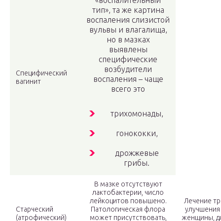
«воспалительный
тип», та же картина
воспаления слизистой
вульвы и влагалища,
но в мазках
выявлены
специфические
возбудители
Специфический
воспаления – чаще
вагинит
всего это
трихомонады,
гонококки,
дрожжевые
грибы.
В мазке отсутствуют
лактобактерии, число
лейкоцитов повышено.
Лечение тр
Старческий
Патологическая флора
улучшения
(атрофический)
может присутствовать,
женщины, д