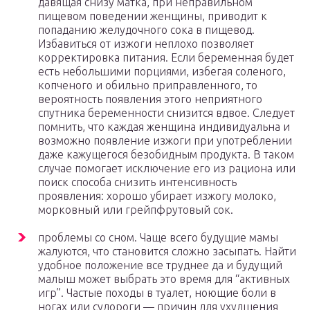
давящая снизу матка, при неправильном
пищевом поведении женщины, приводит к
попаданию желудочного сока в пищевод.
Избавиться от изжоги неплохо позволяет
корректировка питания. Если беременная будет
есть небольшими порциями, избегая соленого,
копченого и обильно приправленного, то
вероятность появления этого неприятного
спутника беременности снизится вдвое. Следует
помнить, что каждая женщина индивидуальна и
возможно появление изжоги при употреблении
даже кажущегося безобидным продукта. В таком
случае помогает исключение его из рациона или
поиск способа снизить интенсивность
проявления: хорошо убирает изжогу молоко,
морковный или грейпфрутовый сок.
проблемы со сном. Чаще всего будущие мамы
жалуются, что становится сложно засыпать. Найти
удобное положение все труднее да и будущий
малыш может выбрать это время для “активных
игр”. Частые походы в туалет, ноющие боли в
ногах или судороги — причин для ухудшения