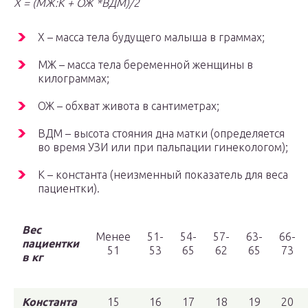
Х = (МЖ:K + ОЖ
*ВДМ)/2
Х – масса тела будущего малыша в граммах;
МЖ – масса тела беременной женщины в
килограммах;
ОЖ – обхват живота в сантиметрах;
ВДМ – высота стояния дна матки (определяется
во время УЗИ или при пальпации гинекологом);
К – константа (неизменный показатель для веса
пациентки).
Вес
Менее
51-
54-
57-
63-
66-
пациентки
51
53
65
62
65
73
в кг
Константа
15
16
17
18
19
20