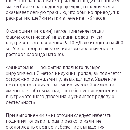
шеечного канала. Катетер Фолея вводится в шейку
матки близко к плодному пузырю, наполняется и
оказывает легкую тракцию, что обычно приводит к
раскрытию шейки матки в течение 4-6 часов.
Окситоцин (питоцин) также применяется для
фармакологической индукции родов путем
внутривенного введения (5-10 ЕД окситоцина на 400
мл 5% раствора глюкозы или физиологического
раствора хлорида натрия).
Амниотомия — вскрытие плодного пузыря —
хирургический метод индукции родов, выполняется
осторожно, браншами пулевых щипцов. Удаление
некоторого количества амниотической жидкости
уменьшает объем матки, способствует увеличению
внутриматочного давления и усиливает родовую
деятельность
При выполнении амниотомии следует избегать
поднятия головки плода и резкого излитие
околоплодных вод во избежание выпадения