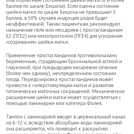
благоприятным состоянием шейки матки (8 и более
баллов по шкале Бишопа). Если оценка состояния
шейки матки по шкале Бишопа не превышает 5
баллов, в 50% случаев индукция родов будет
неэффективной. Таким пациенткам рекомендуют
назначение геля или пессариев с простагландином
Е2 (ПГЕ2) или мизопростолом (ПГЕ4) для ускорения
«созревания» шейки матки.
Применение простагландинов противопоказано
беременным, страдающим бронхиальной астмой и
глаукомой; при предыдущем кесаревом сечении
(более чем одному), неопределенном состоянии
плода. Передозировка простагландинов может
привести к гиперстимуляции матки и развития
титанических маточных сокращений. Механическое
расширение шейки матки может осуществляться с
помощью ламинарии или катетера Фолея.
Тампон с ламинарией вводят в цервикальный канал
на 6-12 ч; вследствие абсорбции воды ламинарией
она расширяется, что приводит к раскрытию