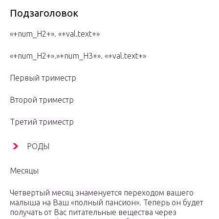
Подзаголовок
«+num_H2+». «+val.text+»
«+num_H2+».»+num_H3+». «+val.text+»
Первый триместр
Второй триместр
Третий триместр
РОДЫ
Месяцы
Четвертый месяц знаменуется переходом вашего
малыша на Ваш «полный пансион». Теперь он будет
получать от Вас питательные вещества через