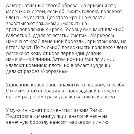
Альтернативный способ обрезания применяют у
маленьких детей, если обнажить головку полового
члена не удается. Для этого крайнюю плоти
захватывают зажимами «москит» на
противоположных краях. Головку смещают влажной
салфеткой, удаляют остатки смегмы. Маркером
намечают край венечной борозды, при этом кожу не
оттягивают. По тыльной поверхности полового члена
рассекают кожу от края перпендикулярно
намеченной линии. Затем ножницами по линии
удаляют крайнюю плоть, но в области уздечки
делают разрез V-образным.
Ушивание краев раны аналогично первому способу.
Отличие этой операции от предыдущей в том, что
одним разрезом сразу удаляется кожный лоскут.
У мужчин может применяться зажим Гомко.
Подготовка к манипуляции аналогичная – на
венечную борозду наносят маркером линию