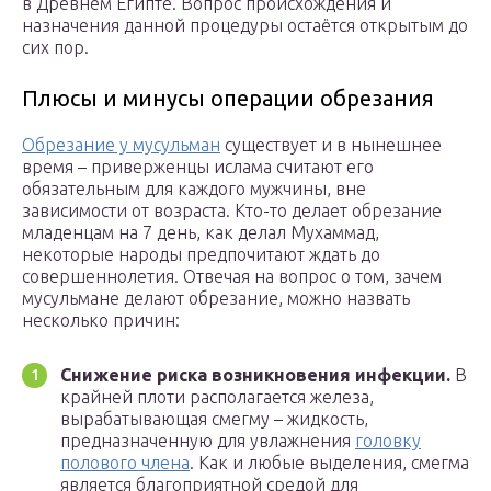
в Древнем Египте. Вопрос происхождения и
назначения данной процедуры остаётся открытым до
сих пор.
Плюсы и минусы операции обрезания
Обрезание у мусульман
существует и в нынешнее
время – приверженцы ислама считают его
обязательным для каждого мужчины, вне
зависимости от возраста. Кто-то делает обрезание
младенцам на 7 день, как делал Мухаммад,
некоторые народы предпочитают ждать до
совершеннолетия. Отвечая на вопрос о том, зачем
мусульмане делают обрезание, можно назвать
несколько причин:
Снижение риска возникновения инфекции.
В
крайней плоти располагается железа,
вырабатывающая смегму – жидкость,
предназначенную для увлажнения
головку
полового члена
. Как и любые выделения, смегма
является благоприятной средой для