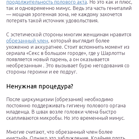
продолжительность полового акта
. Но это как и плюс,
так и одновременно минус. Ведь эта часть гениталий
— мощная эрогенная зона, не каждому захочется
потерять такой источник удовольствия.
С эстетической стороны многим женщинам нравится
обрезанный член
, который выглядит более
ухоженно и аккуратнее. Стоит вспомнить момент из
сериала «Секс в большом городе», где у Шарлотты
появляется новый парень, а он оказывается
необрезанным . Это вызывает бурю негодования со
стороны героини и ее подруг.
Ненужная процедура?
После циркумцизии (обрезания) необходимо
постоянно поддерживать гигиену полового органа
младенца. В швах возле головки члена быстро
скапливаются микробы. Но это временный минус.
Многие считают, что обрезанный член более
«чистый». Однако это заблуждение. Крайняя плоть