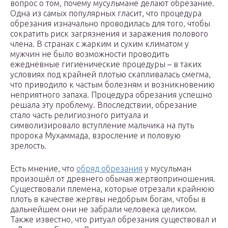
вопрос о том, почему мусульмане делают обрезание.
Одна из самых популярных гласит, что процедура
обрезания изначально проводилась для того, чтобы
сократить риск загрязнения и заражения полового
члена. В странах с жарким и сухим климатом у
мужчин не было возможности проводить
ежедневные гигиенические процедуры – в таких
условиях под крайней плотью скапливалась смегма,
что приводило к частым болезням и возникновению
неприятного запаха. Процедура обрезания успешно
решала эту проблему. Впоследствии, обрезание
стало часть религиозного ритуала и
символизировало вступление мальчика на путь
пророка Мухаммада, взросление и половую
зрелость.
Есть мнение, что
обряд обрезания
у мусульман
произошёл от древнего обычая жертвоприношения.
Существовали племена, которые отрезали крайнюю
плоть в качестве жертвы недобрым богам, чтобы в
дальнейшем они не забрали человека целиком.
Также известно, что ритуал обрезания существовал и