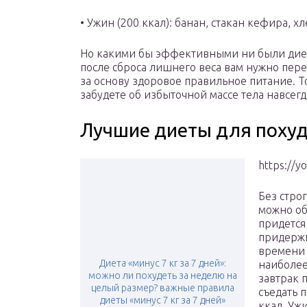
• Ужин (200 ккал): банан, стакан кефира, хл
Но какими бы эффективными ни были диеты
после сброса лишнего веса вам нужно пере
за основу здоровое правильное питание. То
забудете об избыточной массе тела навсегд
Лучшие диеты для поху
https://
Без стро
можно об
придется
придержи
времени 
Диета «минус 7 кг за 7 дней»:
наиболее
можно ли похудеть за неделю на
завтрак 
целый размер? важные правила
съедать п
диеты «минус 7 кг за 7 дней»
ккал. Уж