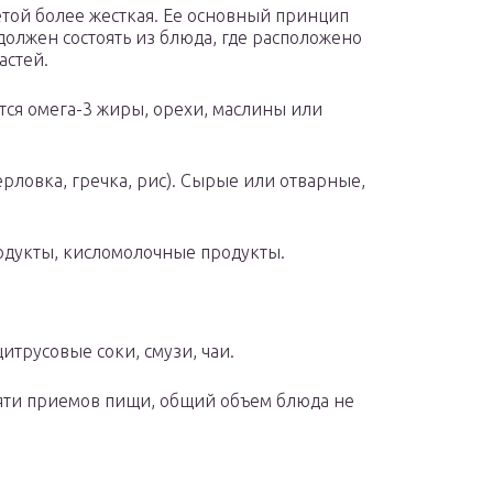
етой более жесткая. Ее основный принцип
должен состоять из блюда, где расположено
астей.
ится омега-3 жиры, орехи, маслины или
ерловка, гречка, рис). Сырые или отварные,
родукты, кисломолочные продукты.
итрусовые соки, смузи, чаи.
пяти приемов пищи, общий объем блюда не