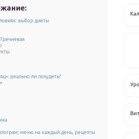
жание:
Кал
словиях: выбор диеты
 Гречневая
ю
укты
яц»: реально ли похудеть?
»
Ур
Вит
ома
 килограм; меню на каждый день, рецепты