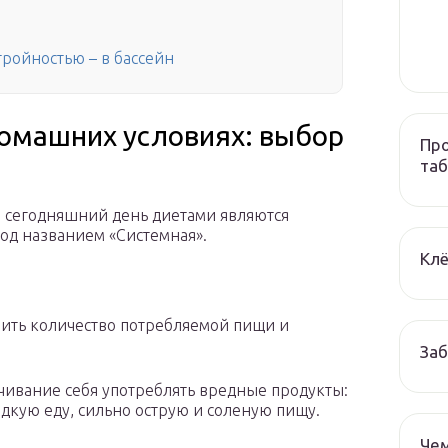
стройностью – в бассейн
 домашних условиях: выбор
Про
та
сегодняшний день диетами являются
 под названием «Системная».
Клё
шить количество потребляемой пищи и
За
учивание себя употреблять вредные продукты:
дкую еду, сильно острую и соленую пищу.
Чем