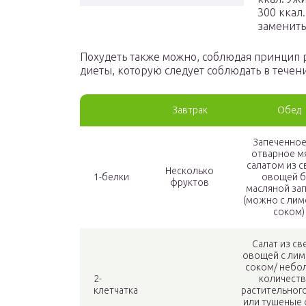
300 ккал
заменить
Похудеть также можно, соблюдая принцип 
диеты, которую следует соблюдать в течен
Завтрак
Обед
Запеченное
отварное м
салатом из 
Несколько
1-белки
овощей б
фруктов
масляной за
(можно с ли
соком)
Салат из с
овощей с ли
соком/ небо
2-
количест
клетчатка
растительног
или тушеные