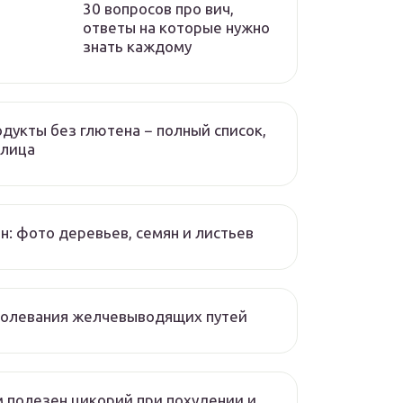
30 вопросов про вич,
ответы на которые нужно
знать каждому
дукты без глютена − полный список,
блица
н: фото деревьев, семян и листьев
болевания желчевыводящих путей
 полезен цикорий при похудении и