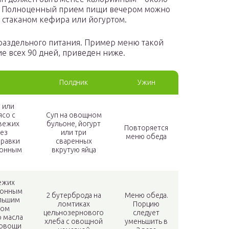
. Полноценный прием пищи вечером можно
 стаканом кефира или йогуртом.
раздельного питания. Пример меню такой
ие всех 90 дней, приведен ниже.
Полдник
Ужин
 или
ясо с
Суп на овощном
свежих
бульоне, йогурт
Повторяется
ез
или три
меню обеда
правки
сваренных
монным
вкрутую яйца
вежих
монным
2 бутерброда на
Меню обеда.
льшим
ломтиках
Порцию
вом
цельнозернового
следует
о масла
хлеба с овощной
уменьшить в
 овощи