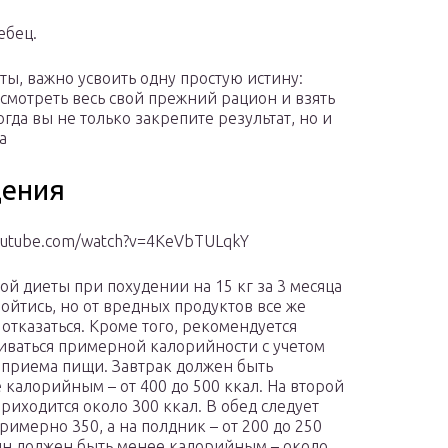
ебец.
, важно усвоить одну простую истину:
смотреть весь свой прежний рацион и взять
гда вы не только закрепите результат, но и
а
дения
youtube.com/watch?v=4KeVbTULqkY
гой диеты при похудении на 15 кг за 3 месяца
ойтись, но от вредных продуктов все же
 отказаться. Кроме того, рекомендуется
ваться примерной калорийности с учетом
приема пищи. Завтрак должен быть
 калорийным – от 400 до 500 ккал. На второй
приходится около 300 ккал. В обед следует
римерно 350, а на полдник – от 200 до 250
ин должен быть менее калорийным – около